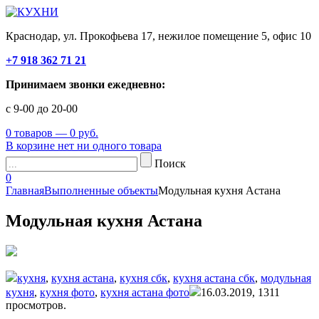
Краснодар, ул. Прокофьева 17, нежилое помещение 5, офис 10
+7 918 362 71 21
Принимаем звонки ежедневно:
с 9-00 до 20-00
0 товаров — 0 руб.
В корзине нет ни одного товара
Поиск
0
Главная
Выполненные объекты
Модульная кухня Астана
Модульная кухня Астана
кухня
,
кухня астана
,
кухня сбк
,
кухня астана сбк
,
модульная
кухня
,
кухня фото
,
кухня астана фото
16.03.2019,
1311
просмотров.