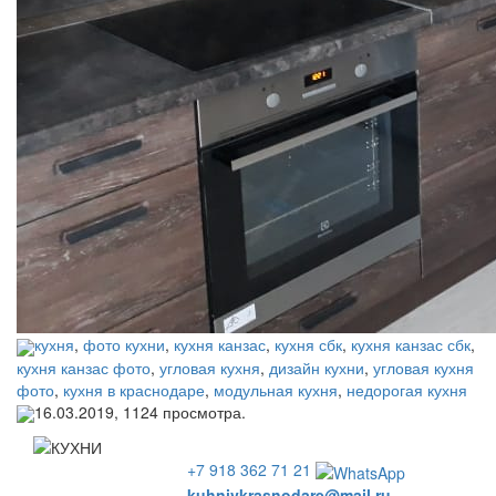
кухня
,
фото кухни
,
кухня канзас
,
кухня сбк
,
кухня канзас сбк
,
кухня канзас фото
,
угловая кухня
,
дизайн кухни
,
угловая кухня
фото
,
кухня в краснодаре
,
модульная кухня
,
недорогая кухня
16.03.2019,
1124
просмотра.
+7 918 362 71 21
kuhnivkrasnodare@mail.ru