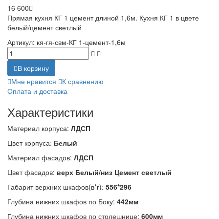
16 600
Прямая кухня КГ 1 цемент длиной 1,6м. Кухня КГ 1 в цвете
белый/цемент светлый
Артикул:
кя-гя-свм-КГ 1-цемент-1,6м
В корзину
Мне нравится
К сравнению
Оплата и доставка
Характеристики
Материал корпуса:
ЛДСП
Цвет корпуса:
Белый
Материал фасадов:
ЛДСП
Цвет фасадов:
верх Белый/низ Цемент светлый
Габарит верхних шкафов(в*г):
556*296
Глубина нижних шкафов по Боку:
442мм
Глубина нижних шкафов по столешнице:
600мм