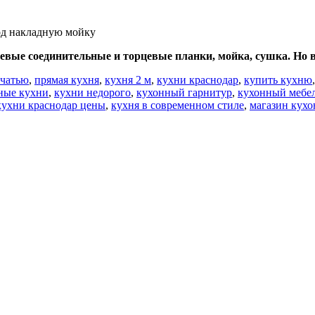
од накладную мойку
вые соединительные и торцевые планки, мойка, сушка. Но вс
ечатью
,
прямая кухня
,
кухня 2 м
,
кухни краснодар
,
купить кухню
ные кухни
,
кухни недорого
,
кухонный гарнитур
,
кухонный мебе
кухни краснодар цены
,
кухня в современном стиле
,
магазин кухо