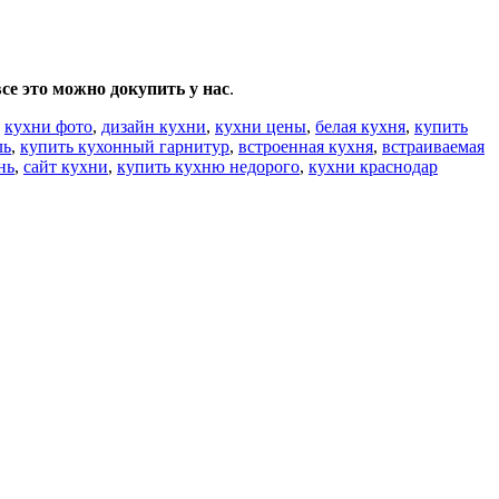
е это можно докупить у нас
.
,
кухни фото
,
дизайн кухни
,
кухни цены
,
белая кухня
,
купить
ль
,
купить кухонный гарнитур
,
встроенная кухня
,
встраиваемая
нь
,
сайт кухни
,
купить кухню недорого
,
кухни краснодар