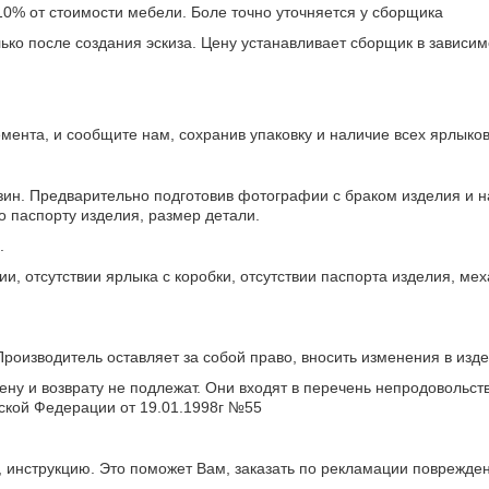
10% от стоимости мебели. Боле точно уточняется у сборщика
олько после создания эскиза. Цену устанавливает сборщик в зависи
емента, и сообщите нам, сохранив упаковку и наличие всех ярлыков
зин. Предварительно подготовив фотографии с браком изделия и н
о паспорту изделия, размер детали.
.
и, отсутствии ярлыка с коробки, отсутствии паспорта изделия, м
 Производитель оставляет за собой право, вносить изменения в из
ну и возврату не подлежат. Они входят в перечень непродовольст
ской Федерации от 19.01.1998г №55
 инструкцию. Это поможет Вам, заказать по рекламации поврежден