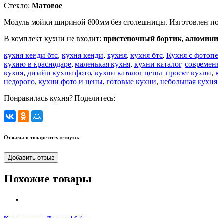
Стекло:
Матовое
Модуль мойки шириной 800мм без столешницы. Изготовлен п
В комплект кухни не входит:
пристеночный бортик, алюминие
кухня кенди бтс
,
кухня кенди
,
кухня
,
кухня бтс
,
Кухня с фотоп
кухню в краснодаре
,
маленькая кухня
,
кухни каталог
,
современ
кухня
,
дизайн кухни фото
,
кухни каталог цены
,
проект кухни
,
недорого
,
кухни фото и цены
,
готовые кухни
,
небольшая кухня
Понравилась кухня? Поделитесь:
Отзывы о товаре отсутствуют.
Добавить отзыв
Похожие товары