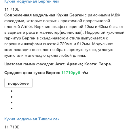
Кухня модульная Берген лек
11 710
Современная модульная
К
ухня
Берген
с рамочными МДФ
фасадами, которые покрыты практичной прорезиновой
пленкой Armor. Верхние шкафы шириной 40см и 60см бывают
в варианте рака и манчестер(волнистый). Недорогой кухонный
гарнитур Берген в скандинавском стиле выпускается с
верхними шкафами высотой 720мм и 912мм. Модульная
комплектация позволяет собрать прямую кухню, угловую
кухню или маленькую кухню любой длины.
Цветовая гамма фасадов:
Агат; Арвика; Коста; Терра.
Средняя цена кухни Берген
11710руб
п/м
подробнее
Кухня модульная Тиволи лек
11 710