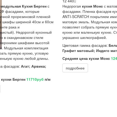
12 440
 модульная
К
ухня
Берген
с
Недорогая
кухня Монс
с мато
Ф фасадами, которые
фасадами. Пленка фасадов ку
ичной прорезиновой пленкой
ANTI-SCRATCH покрытием им
ие шкафы шириной 40см и 60см
матовую эмаль. Модульная ко
анте рака и
позволяет собрать прямую кух
нистый). Недорогой кухонный
кухню или маленькую кухню. Ст
ен в скандинавском стиле
украшено шелкографией.
с верхними шкафами высотой
Цветовая гамма фасадов:
Бел
м. Модульная комплектация
Графит матовый; Индиго ма
рать прямую кухню, угловую
ленькую кухню любой длины.
Средняя цена кухни Монс
12
ма фасадов:
Агат; Арвика;
подробнее
 кухни Берген
11710руб
п/м