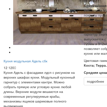
11 710
Современная
рамочными МД
покрыты практ
Armor. Верхн
бывают в вари
манчестер(вол
гарнитур Берг
выпускается 
720мм и 912м
позволяет соб
кухню или ма
Цветовая гам
Кухня модульная Адель сбк
Коста; Терра.
12 120
Кухня Адель с фасадами лдсп с рисунком на
Средняя цена
верхних шкафах кухни. Модульный кухонный
подробнее
гарнитур с элементами кантри. Можно
собрать прямую или угловую кухню любой
длины. Верхние модули вешаются на
современные регулируемые крабы,
механизмы ящиков шариковые полного
выдвижения.