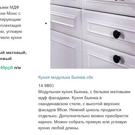
выми МДФ
хни Монс с
итирующим
мплектация
ню, угловую
екло кухни
ый матовый;
товый
440руб
п/м
Кухня модульна Бьянка сбк
14 980
Модульная кухня Бьянка, с белыми матовыми
мдф фасадами. Кухня Бьянка в
скандинавском стиле, с высотой верхних
фасадов 96см. Нижний цоколь продается
отдельно. Дополнительно можно приобрести
карниз. Можно собрать прямую или угловую
кухню любой длины.