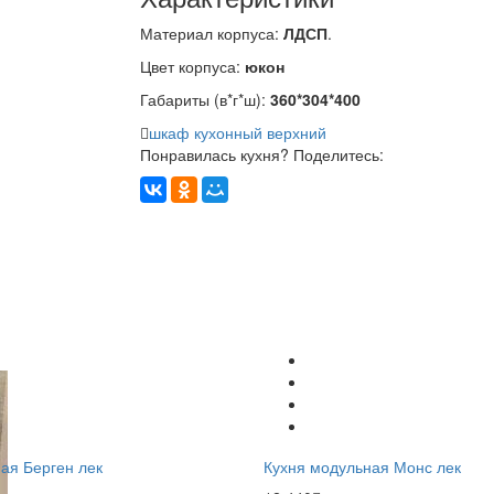
Материал корпуса:
ЛДСП
.
Цвет корпуса:
юкон
Габариты (в*г*ш):
360*304*400
шкаф кухонный верхний
Понравилась кухня? Поделитесь:
ая Берген лек
Кухня модульная Монс лек