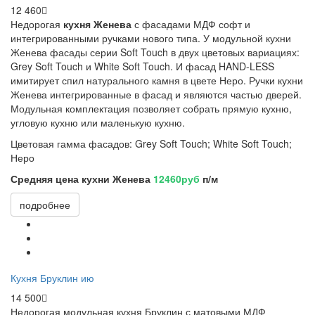
12 460
Недорогая
кухня Женева
с фасадами МДФ софт и
интегрированными ручками нового типа. У модульной кухни
Женева фасады серии Soft Touch в двух цветовых вариациях:
Grey Soft Touch и White Soft Touch. И фасад HAND-LESS
имитирует спил натурального камня в цвете Неро. Ручки кухни
Женева интегрированные в фасад и являются частью дверей.
Модульная комплектация позволяет собрать прямую кухню,
угловую кухню или маленькую кухню.
Цветовая гамма фасадов:
Grey Soft Touch; White Soft Touch;
Неро
Средняя цена кухни Женева
12460руб
п/м
подробнее
Кухня Бруклин ию
14 500
Недорогая модульная кухня Бруклин с матовыми МДФ