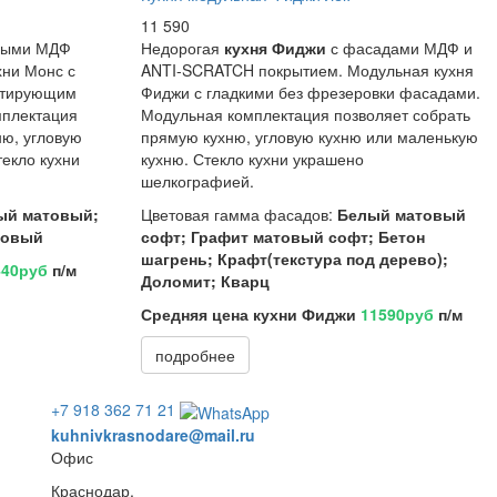
11 590
выми МДФ
Недорогая
кухня Фиджи
с фасадами МДФ и
хни Монс с
ANTI-SCRATCH покрытием. Модульная кухня
итирующим
Фиджи с гладкими без фрезеровки фасадами.
мплектация
Модульная комплектация позволяет собрать
ню, угловую
прямую кухню, угловую кухню или маленькую
екло кухни
кухню. Стекло кухни украшено
шелкографией.
ый матовый;
Цветовая гамма фасадов:
Белый матовый
товый
софт; Графит матовый софт; Бетон
шагрень; Крафт(текстура под дерево);
440руб
п/м
Доломит; Кварц
Средняя цена кухни Фиджи
11590руб
п/м
подробнее
+7 918 362 71 21
kuhnivkrasnodare@mail.ru
Офис
Краснодар,