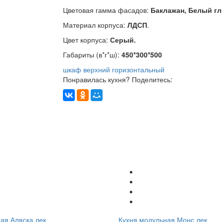
Цветовая гамма фасадов:
Баклажан, Белый гл
Материал корпуса:
ЛДСП
.
Цвет корпуса:
Серый.
Габариты (в*г*ш):
450*300*500
шкаф верхний горизонтальный
Понравилась кухня? Поделитесь:
ая Аляска лек
Кухня модульная Монс лек