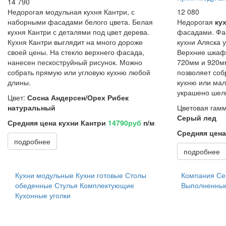
14 790
Недорогая модульная кухня Кантри, с
12 080
наборными фасадами белого цвета.
Белая
Недорогая
ку
кухня Кантри с деталями под цвет дерева.
фасадами. Фа
Кухня Кантри выглядит на много дороже
кухни Аляска
своей цены. На стекло верхнего фасада,
Верхние шкаф
нанесен пескоструйный рисунок. Можно
720мм и 920м
собрать прямую или угловую кухню любой
позволяет соб
длины.
кухню или мал
украшено шел
Цвет:
Сосна Андерсен/Орех Рибек
натуральный
Цветовая гам
Серый лед
Средняя цена кухни Кантри
14790руб
п/м
Средняя цена
подробнее
подробнее
Кухни модульные
Кухни готовые
Столы
Компания
Се
обеденные
Стулья
Комплектующие
Выполненные
Кухонные уголки