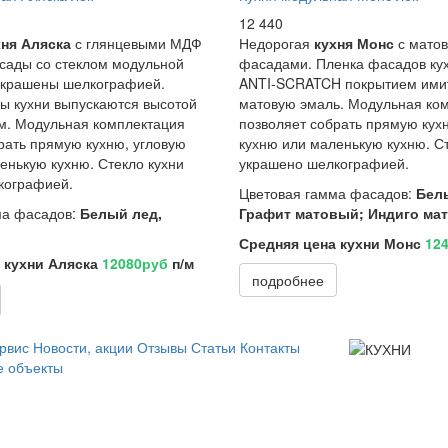
12 440
хня Аляска
с глянцевыми МДФ
Недорогая
кухня Монс
с мато
сады со стеклом модульной
фасадами. Пленка фасадов ку
 украшены шелкографией.
ANTI-SCRATCH покрытием им
ы кухни выпускаются высотой
матовую эмаль. Модульная ко
м. Модульная комплектация
позволяет собрать прямую кух
рать прямую кухню, угловую
кухню или маленькую кухню. Ст
енькую кухню. Стекло кухни
украшено шелкографией.
кографией.
Цветовая гамма фасадов:
Бел
ма фасадов:
Белый лед,
Графит матовый; Индиго ма
Средняя цена кухни Монс
12
 кухни Аляска
12080руб
п/м
подробнее
рвис
Новости, акции
Отзывы
Статьи
Контакты
 объекты