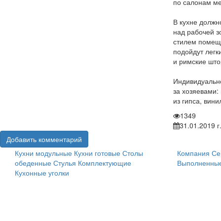
по салонам ме
В кухне должн
над рабочей з
стилем помеще
подойдут легк
и римские што
Индивидуально
за хозяевами:
из гипса, вин
1349
31.01.2019 г
Добавить комментарий
Кухни модульные
Кухни готовые
Столы
Компания
Се
обеденные
Стулья
Комплектующие
Выполненные
Кухонные уголки