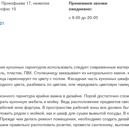
. Прокофьева 17, нежилое
Принимаем звонки
 офис 10
ежедневно:
с 9-00 до 20-00
 21
я кухонных гарнитуров использовать следует современные матер
ль, пластик, ПВХ. Столешницу заказывают из натурального камня, 
ица гармонирует по цвету с полом. Фасадная часть кухонных шкаф
одного цвета, разбивать по цветам, или чередовать цветовую гамм
хонного гарнитура крайне важна в дизайне. Порой достаточно сло
брать кухонную мебель и мойку. Ведь расположение предметов связ
рабочей зоне фартука. В пространстве рабочей зоны все должно бы
ложить рядом с мойкой, как и шкаф для сушки вымытой посуды. В 
 Прежде чем делать ремонт помещения, необходимо создать дизайн
шем правильно расположить розетки, провести сантехнику, выложи