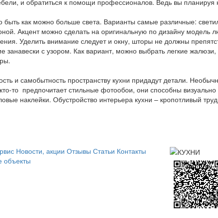
бели, и обратиться к помощи профессионалов. Ведь вы планируя к
о быть как можно больше света. Варианты самые различные: свет
оной. Акцент можно сделать на оригинальную по дизайну модель л
ния. Уделить внимание следует и окну, шторы не должны препятс
ие занавески с узором. Как вариант, можно выбрать легкие жалюзи,
ры.
сть и самобытность пространству кухни придадут детали. Необыч
кто-то
предпочитает стильные фотообои, они способны визуально
иловые наклейки. Обустройство интерьера кухни – кропотливый тру
.
рвис
Новости, акции
Отзывы
Статьи
Контакты
 объекты