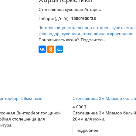
Столешница кухонная Антарес
Габарит(д*ш*в):
1500*600*38
столешница
,
столешница антарес
,
купить сто
краснодар
,
кухонная столешница в краснодаре
Понравилась кухня? Поделитесь:
интерберг 38мм леко
Столешница 3м Мрамор белый
4 000
ухонная Винтерберг толщиной
Столешница 3м Мрамор белый
ойкая столешница для
26мм для кухни.
нитура
подробнее