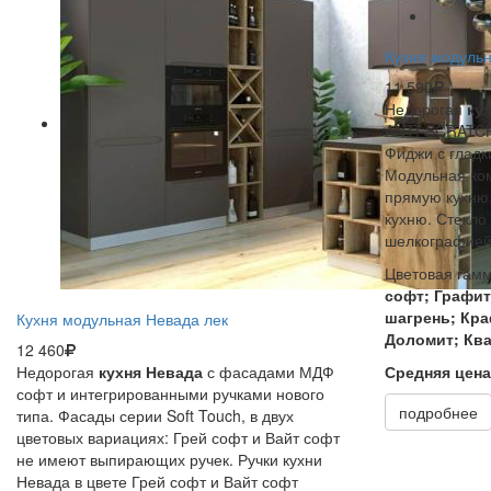
Кухня модуль
11 590
Недорогая
ку
ANTI-SCRATCH
Фиджи с глад
Модульная ком
прямую кухню,
кухню. Стекло
шелкографие
Цветовая гам
софт; Графит
шагрень; Кра
Кухня модульная Невада лек
Доломит; Кв
12 460
Недорогая
кухня Невада
с фасадами МДФ
Средняя цен
софт и интегрированными ручками нового
подробнее
типа. Фасады серии Soft Touch, в двух
цветовых вариациях: Грей софт и Вайт софт
не имеют выпирающих ручек. Ручки кухни
Невада в цвете Грей софт и Вайт софт