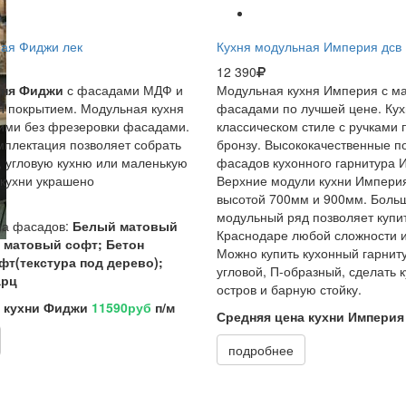
ная Фиджи лек
Кухня модульная Империя дсв
12 390
хня Фиджи
с фасадами МДФ и
Модульная кухня Империя с м
 покрытием. Модульная кухня
фасадами по лучшей цене. Ку
кими без фрезеровки фасадами.
классическом стиле с ручками 
плектация позволяет собрать
бронзу. Высококачественные п
 угловую кухню или маленькую
фасадов кухонного гарнитура 
 кухни украшено
Верхние модули кухни Импери
й.
высотой 700мм и 900мм. Боль
модульный ряд позволяет купит
ма фасадов:
Белый матовый
Краснодаре любой сложности и
 матовый софт; Бетон
Можно купить кухонный гарнит
фт(текстура под дерево);
угловой, П-образный, сделать 
арц
остров и барную стойку.
а кухни Фиджи
11590руб
п/м
Средняя цена кухни Импери
подробнее