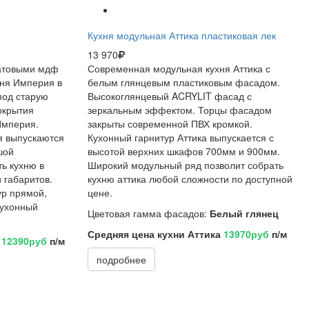
Кухня модульная Аттика пластиковая лек
13 970
атовыми мдф
Современная модульная кухня Аттика с
хня Империя в
белым глянцевым пластиковым фасадом.
под старую
Высокоглянцевый
ACRYLIT фасад с
окрытия
зеркальным эффектом. Торцы фасадом
Империя.
закрыты современной ПВХ кромкой.
я выпускаются
Кухонный гарнитур Аттика выпускается с
шой
высотой верхних шкафов 700мм и 900мм.
ь кухню в
Широкий модульный ряд позволит собрать
 габаритов.
кухню аттика любой сложности по доступной
ур прямой,
цене.
кухонный
Цветовая гамма фасадов:
Белый глянец
Средняя цена кухни Аттика
13970руб
п/м
я
12390руб
п/м
подробнее