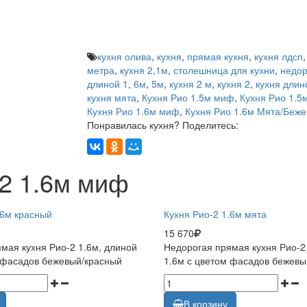
кухня олива
,
кухня
,
прямая кухня
,
кухня лдсп
метра
,
кухня 2,1м
,
столешница для кухни
,
недор
длиной 1
,
6м
,
5м
,
кухня 2 м
,
кухня 2
,
кухня длин
кухня мята
,
Кухня Рио 1.5м миф
,
Кухня Рио 1.5
Кухня Рио 1.6м миф
,
Кухня Рио 1.6м Мята/Беж
Понравилась кухня? Поделитесь:
2 1.6м миф
.6м красный
Кухня Рио-2 1.6м мята
15 670
мая кухня Рио-2 1.6м, длиной
Недорогая прямая кухня Рио-2
 фасадов бежевый/красный
1.6м с цветом фасадов бежевы
В корзину