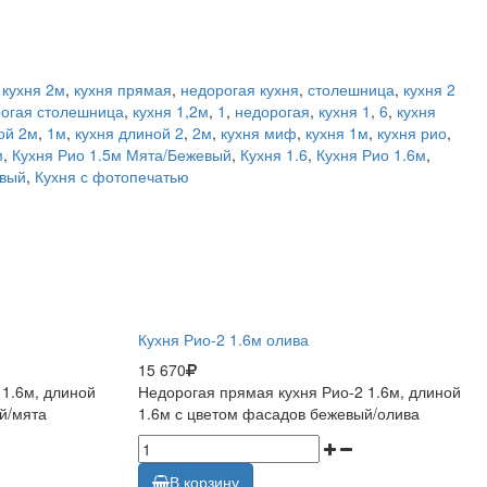
,
кухня 2м
,
кухня прямая
,
недорогая кухня
,
столешница
,
кухня 2
огая столешница
,
кухня 1,2м
,
1
,
недорогая
,
кухня 1
,
6
,
кухня
ой 2м
,
1м
,
кухня длиной 2
,
2м
,
кухня миф
,
кухня 1м
,
кухня рио
,
м
,
Кухня Рио 1.5м Мята/Бежевый
,
Кухня 1.6
,
Кухня Рио 1.6м
,
евый
,
Кухня с фотопечатью
Кухня Рио-2 1.6м олива
15 670
 1.6м, длиной
Недорогая прямая кухня Рио-2 1.6м, длиной
й/мята
1.6м с цветом фасадов бежевый/олива
В корзину