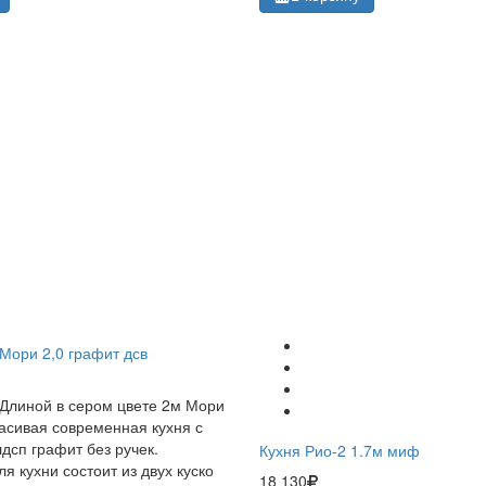
Мори 2,0 графит дсв
Длиной в сером цвете 2м Мори
расивая современная кухня с
дсп графит без ручек.
Кухня Рио-2 1.7м миф
я кухни состоит из двух куско
18 130