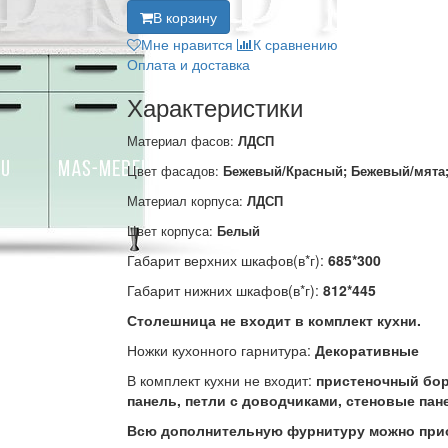
В корзину
Мне нравится
К сравнению
Оплата и доставка
Характеристики
Материал фасов:
ЛДСП
Цвет фасадов:
Бежевый/Красный; Бежевый/мята;
Материал корпуса:
ЛДСП
Цвет корпуса:
Белый
Габарит верхних шкафов(в*г):
685*300
Габарит нижних шкафов(в*г):
812*445
Столешница не входит в комплект кухни.
Ножки кухонного гарнитура:
Декоративные
В комплект кухни не входит:
пристеночный борт
панель, петли с доводчиками, стеновые пан
Всю дополнительную фурнитуру можно прио