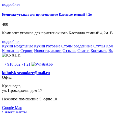
подробнее
Комплект уголков для пристеночного Кастилло темный 4,2м
400
Комплект уголков для пристеночного
Кастилло темный
4,2м. В
подробнее
Кухни модульные
Кухни готовые
Столы обеденные
Стулья
Ком
Компания
Сервис
Новости, акции
Отзывы
Статьи
Контакты
Вы
+7 918 362 71 21
kuhnivkrasnodare@mail.ru
Офис
Краснодар,
ул. Прокофьева, дом 17
Нежилое помещение 5, офис 10
Google Map
Яндекс.Карты