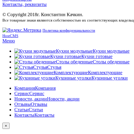
Контакты, реквизиты
© Copyright 2018г. Константин Качкин.
Все товарные знаки являются собственностью их соответствующих владельце
Политика конфиденциальности
HostCMS
Меню
Кухни модульные
Кухни модульные
Кухни готовые
Кухни готовые
Столы обеденные
Столы обеденные
Стулья
Стулья
Комплектующие
Комплектующие
Кухонные уголки
Кухонные уголки
Компания
Компания
Сервис
Сервис
Новости, акции
Новости, акции
Отзывы
Отзывы
Статьи
Статьи
Контакты
Контакты
×