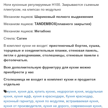
Ноги кухонные регулируемые Н100. Закрываются съемным
плинтусом, на клипсах по модульно
Механизм ящиков:
Шариковый полного выдвижения
Механизм ящиков:
TANDEMBOX(плавного закрытия)
Механизм ящиков:
Метабокс
Стекла:
Сатин
В комплект кухни не входит:
пристеночный бортик, сушка,
торцевые и соединительные планки, стеновая панель,
петли с доводчиками, столешницы, стеновые панели с
фотопечатью.
Всю дополнительную фурнитуру для кухни можно
приобрести у нас
Столешница не входит в комплект кухни и продается
отдельно
кухня
,
кухня дсв
,
купить кухню
,
недорогая кухня
,
модульная
кухня
,
кухня мдф
,
кухня в краснодаре
,
Кухня краснодар
,
кухонный гарнитур
,
кухня по модулям
,
встраиваемая кухня
,
кухня от производителя
,
кухня не дорого
,
современная кухня
,